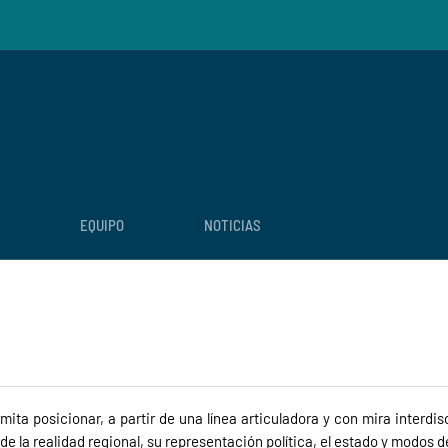
EQUIPO
NOTICIAS
ita posicionar, a partir de una línea articuladora y con mira interdisc
la realidad regional, su representación política, el estado y modos de 